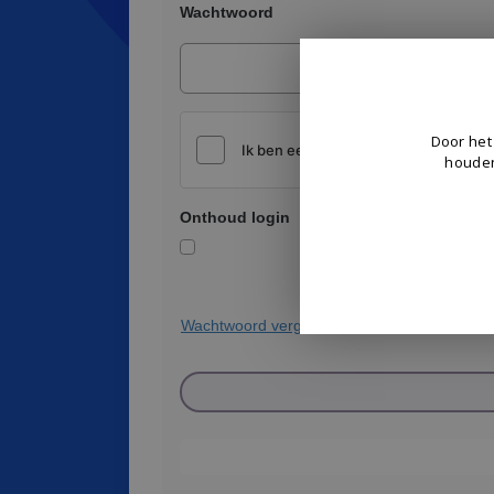
Wachtwoord
Door het
houden
Friendly C
Onthoud login
Wachtwoord vergeten?