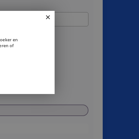
×
zoeker en
eren of